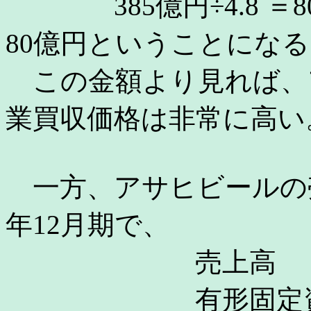
385億円÷4.8 ＝8
80億円ということにな
この金額より見れば、ア
業買収価格は非常に高い
一方、アサヒビールの売
年12月期で、
売上高 1,054
有形固定資産 5